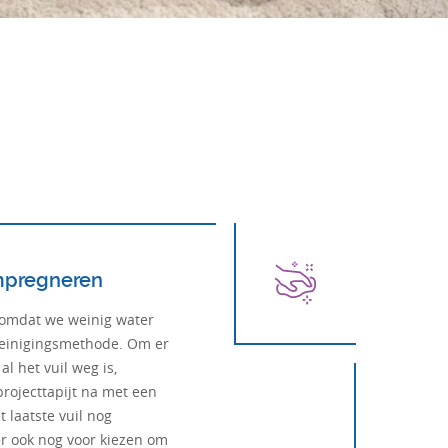
impregneren
, omdat we weinig water
reinigingsmethode. Om er
al het vuil weg is,
ojecttapijt na met een
 laatste vuil nog
er ook nog voor kiezen om