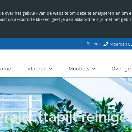
e over het gebruik van de website om deze te analyseren en om er 
naast op akkoord te klikken, geef je aan akkoord te zijn met het geb
.
Bel ons:
Woerden 03
Home
Vloeren
Meubels
Overige
Projecttapijt reinige