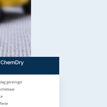
r ChemDry
 dag gereinigd
schikbaar
ce
ferte