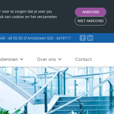
voor te zorgen dat je voor jou
AKKOORD
ruik van cookies en het verzamelen
NIET AKKOORD
48 - 48 50 50 of Amstelveen 020 - 6479717
 diensten
Over ons
Contact
n