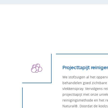
Projecttapijt reinige
We stofzuigen al het opperv
behandelen goed zichtbare 
vlekkenspray. Vervolgens r
projecttapijt met onze unie
reinigingsmethode en het r
Natural®. Doordat de koolzu