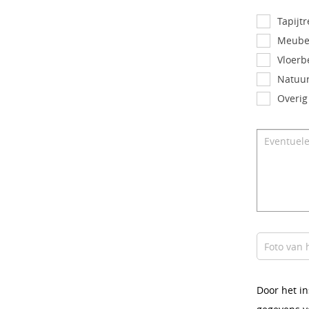
Tapijtr
Meubel
Vloerb
Natuur
Overig
Door het i