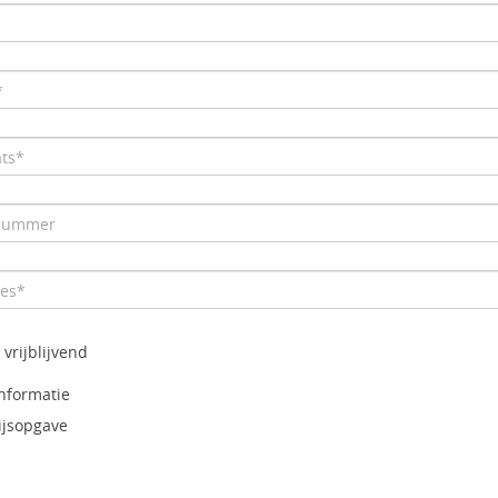
 vrijblijvend
nformatie
ijsopgave