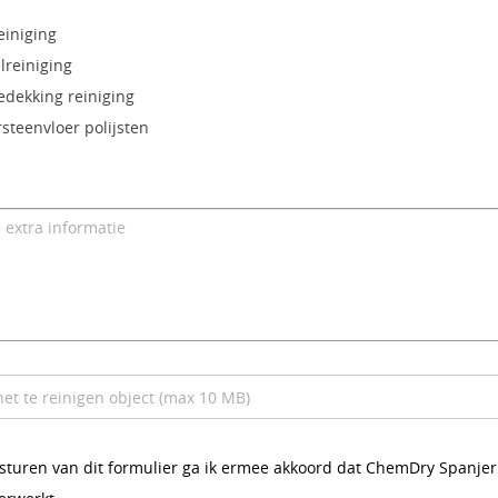
einiging
reiniging
edekking reiniging
steenvloer polijsten
nsturen van dit formulier ga ik ermee akkoord dat ChemDry Spanje