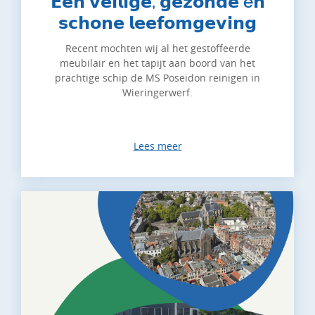
𝗘𝗲𝗻 𝘃𝗲𝗶𝗹𝗶𝗴𝗲, 𝗴𝗲𝘇𝗼𝗻𝗱𝗲 é𝗻
𝘀𝗰𝗵𝗼𝗻𝗲 𝗹𝗲𝗲𝗳𝗼𝗺𝗴𝗲𝘃𝗶𝗻𝗴
Recent mochten wij al het gestoffeerde
meubilair en het tapijt aan boord van het
prachtige schip de MS Poseidon reinigen in
Wieringerwerf.
Lees meer